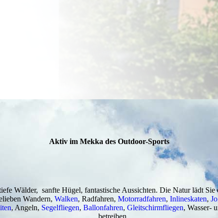
Aktiv im Mekka des Outdoor-Sports
tiefe Wälder, sanfte Hügel, fantastische Aussichten. Die Natur lädt Sie
elieben Wandern,
Walken
, Radfahren,
Motorradfahren
,
Inlineskaten
,
Jo
iten
, Angeln,
Segelfliegen
,
Ballonfahren
,
Gleitschirmfliegen
, Wasser- 
betreiben.