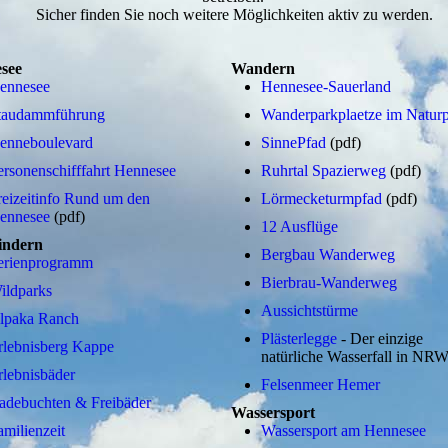
Sicher finden Sie noch weitere Möglichkeiten aktiv zu werden.
see
Wandern
ennesee
Hennesee-Sauerland
taudammführung
Wanderparkplaetze im Natur
enneboulevard
SinnePfad
(pdf)
ersonenschifffahrt Hennesee
Ruhrtal Spazierweg
(pdf)
reizeitinfo Rund um den
Lörmecketurmpfad
(pdf)
ennesee
(pdf)
12 Ausflüge
indern
Bergbau Wanderweg
erienprogramm
Bierbrau-Wanderweg
ildparks
Aussichtstürme
lpaka Ranch
Plästerlegge
- Der einzige
rlebnisberg Kappe
natürliche Wasserfall in NR
rlebnisbäder
Felsenmeer Hemer
adebuchten & Freibäder
Wassersport
amilienzeit
Wassersport am Hennesee