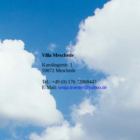
Villa Meschede
Karolingerstr. 1
59872 Meschede
Tel.: +49 (0) 176 72968443
E-Mail:
sonja.troester@yahoo.de