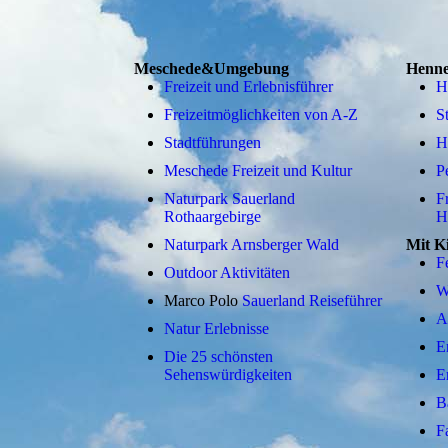
Meschede&Umgebung
Henne
Freizeit und Erlebnisführer
H
Freizeitmöglichkeiten von A-Z
S
Stadtführungen
H
Meschede Freizeit und Kultur
P
Naturpark Sauerland
F
Rothaargebirge
H
Naturpark Arnsberger Wald
Mit K
F
Outdoor Aktivitäten
W
Marco Polo
Sauerland Reiseführer
A
Natur Erlebnisse
E
Die 25 schönsten
Sehenswürdigkeiten
E
B
F