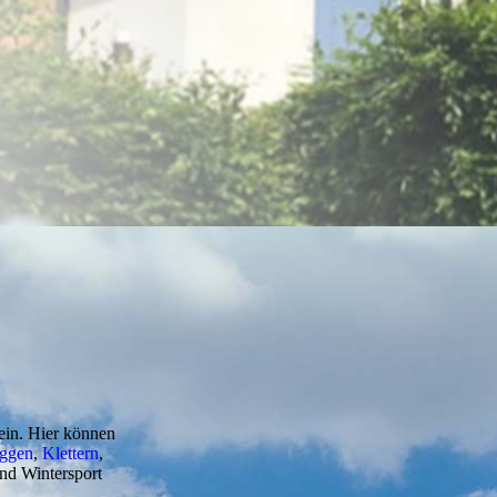
 ein. Hier können
ggen
,
Klettern
,
und Wintersport