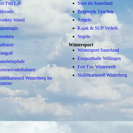
ort Fun
Lab
Seen im Sauerland
ldorado
Bergwerk Tauchen
onkey Island
Angeln
quamagis
Kajak & SUP Verleih
ventura
Segeln
ullracer
Wintersport
Wintersport Sauerland
inigolf
Eissporthalle Willingen
aturlehrpfade
Fort Fun Winterwelt
ommerrodelbahnen
Skiliftkarussell Winterberg
kiliftkarussell Winterberg im
ommer