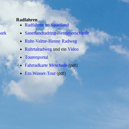
Radfahren
Radfahren im Sauerland
park
Sauerlandradring-Henneseeschleife
Ruhr-Valme-Henne Radweg
Ruhrtalradweg
und ein
Video
Tourenportal
Fahrradkarte Meschede
(pdf)
Erz-Wasser-Tour
(pdf)
W