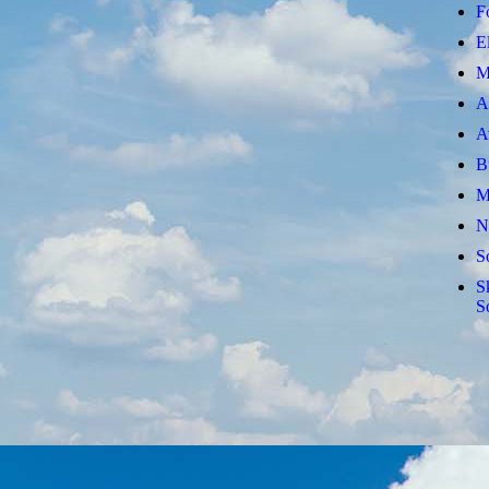
F
E
M
A
A
B
M
N
S
S
S